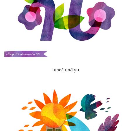
June/Jun/Јун