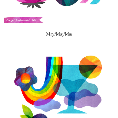
May/Maj/Ма
ј