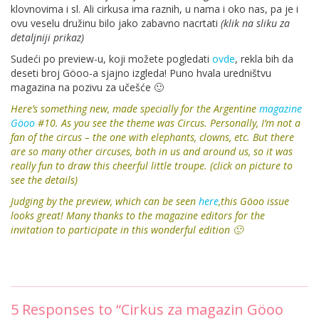
klovnovima i sl. Ali cirkusa ima raznih, u nama i oko nas, pa je i
ovu veselu družinu bilo jako zabavno nacrtati
(klik na sliku za
detaljniji prikaz)
Sudeći po preview-u, koji možete pogledati
ovde
, rekla bih da
deseti broj Göoo-a sjajno izgleda! Puno hvala uredništvu
magazina na pozivu za učešće 🙂
Here’s something new, made specially for the Argentine
magazine
Göoo
#10. As you see the theme was Circus. Personally, I’m not a
fan of the circus – the one with elephants, clowns, etc. But there
are so many other circuses, both in us and around us, so it was
really fun to draw this cheerful little troupe.
(click on picture to
see the details)
Judging by the preview, which can be seen
here
,this
Göoo issue
looks great!
Many thanks to the magazine editors for the
invitation to participate in this wonderful edition 🙂
5
Responses to “Cirkus za magazin Göoo