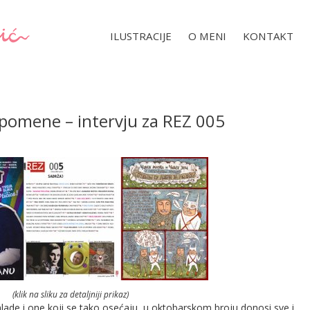
ILUSTRACIJE
O MENI
KONTAKT
uspomene – intervju za REZ 005
(klik na sliku za detaljniji prikaz)
lade i one koji se tako osećaju, u oktobarskom broju donosi sve i