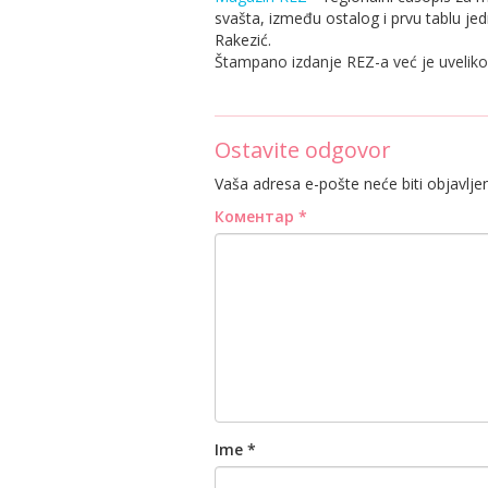
svašta, između ostalog i prvu tablu je
Rakezić.
Štampano izdanje REZ-a već je uveliko
Ostavite odgovor
Vaša adresa e-pošte neće biti objavlje
Коментар
*
Ime
*