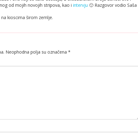
dnog od mojih novojih stripova, kao i
intervju
🙂 Razgovor vodio Saša
 na kioscima širom zemlje.
na.
Neophodna polja su označena
*