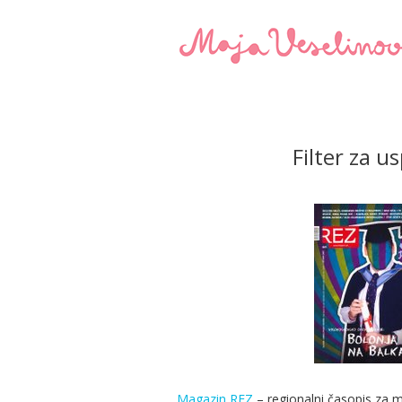
Filter za 
Magazin REZ
– regionalni časopis za m