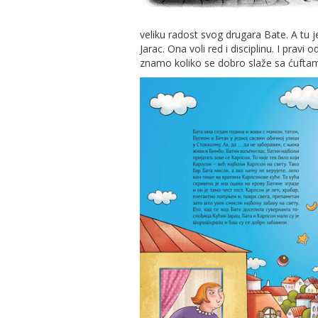
veliku radost svog drugara Bate. A tu j
Jarac. Ona voli red i disciplinu. I pravi o
znamo koliko se dobro slaže sa ćuftam