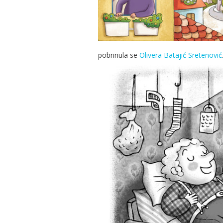
pobrinula se
Olivera Batajić Sretenović