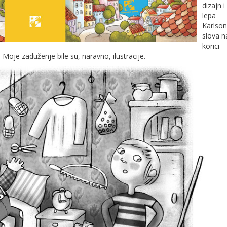
dizajn i
lepa
Karlson
slova n
korici
. Moje zaduženje bile su, naravno, ilustracije.