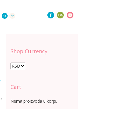
Sr
En
Shop Currency
n
Cart
o
Nema proizvoda u korpi.
a