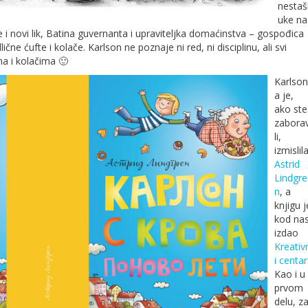
nestaš
uke na
e i novi lik, Batina guvernanta i upraviteljka domaćinstva – gospođica
dlične ćufte i kolače. Karlson ne poznaje ni red, ni disciplinu, ali svi
a i kolačima 🙂
Karlson
a je,
ako ste
zaborav
li,
izmislil
Astrid
Lindgre
n
, a
knjigu j
kod na
izdao
Kreativ
i centar
Kao i u
prvom
delu, z