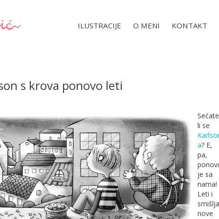
ILUSTRACIJE
O MENI
KONTAKT
son s krova ponovo leti
Sećate
li se
Karlso
a
? E,
pa,
ponov
je sa
nama!
Leti i
smišlj
nove