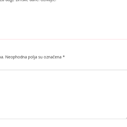
na.
Neophodna polja su označena
*