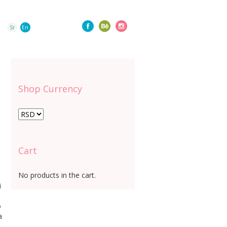
Sr
En
Shop Currency
Cart
No products in the cart.
i
o
a