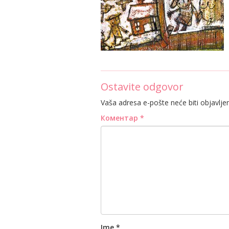
Ostavite odgovor
Vaša adresa e-pošte neće biti objavlje
Коментар
*
Ime
*