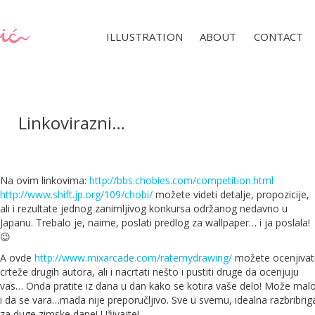
ILLUSTRATION
ABOUT
CONTACT
Linkovirazni…
Na ovim linkovima:
http://bbs.chobies.com/competition.html
http://www.shift.jp.org/109/chobi/
možete videti detalje, propozicije,
ali i rezultate jednog zanimljivog konkursa održanog nedavno u
Japanu. Trebalo je, naime, poslati predlog za wallpaper… i ja poslala!
😉
A ovde
http://www.mixarcade.com/ratemydrawing/
možete ocenjivat
crteže drugih autora, ali i nacrtati nešto i pustiti druge da ocenjuju
vas… Onda pratite iz dana u dan kako se kotira vaše delo! Može mal
i da se vara…mada nije preporučljivo. Sve u svemu, idealna razbribrig
za duge zimske dane! Uživajte!