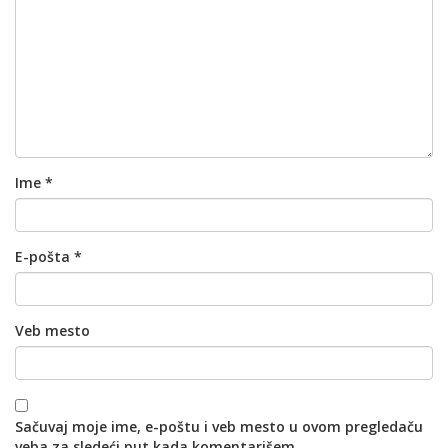
Ime
*
E-pošta
*
Veb mesto
Sačuvaj moje ime, e-poštu i veb mesto u ovom pregledaču
veba za sledeći put kada komentarišem.