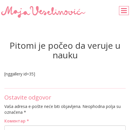
Pitomi je počeo da veruje u
nauku
[nggallery id=35]
Ostavite odgovor
Vaša adresa e-pošte neće biti objavljena.
Neophodna polja su
označena
*
Коментар
*