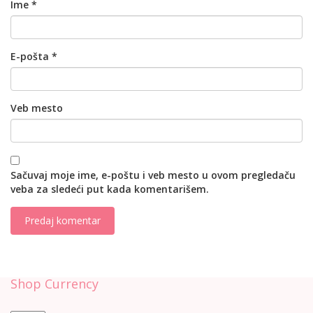
Ime
*
E-pošta
*
Veb mesto
Sačuvaj moje ime, e-poštu i veb mesto u ovom pregledaču
veba za sledeći put kada komentarišem.
Shop Currency