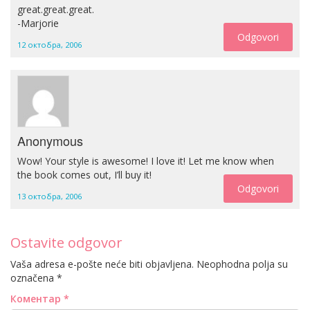
great.great.great.
-Marjorie
Odgovori
12 октобра, 2006
Anonymous
Wow! Your style is awesome! I love it! Let me know when
the book comes out, I’ll buy it!
Odgovori
13 октобра, 2006
Ostavite odgovor
Vaša adresa e-pošte neće biti objavljena.
Neophodna polja su
označena
*
Коментар
*