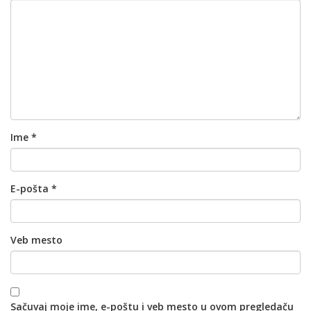
Ime
*
E-pošta
*
Veb mesto
Sačuvaj moje ime, e-poštu i veb mesto u ovom pregledaču