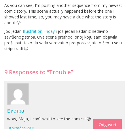
As you can see, I’m posting another sequence from my newest
comic story. This scene actually happened before the one I
showed last time, so, you may have a clue what the story is
about 🙂
Još jedan
Illustration Friday
i još jedan kadar iz nedavno
završenog stripa. Ova scena prethodi onoj koju sam objavila
prošli put, tako da sada verovatno pretpostavljate o čemu se u
stripu radi 🙂
9
Responses to “Trouble”
Бистра
wow, Maja, I can’t wait to see the comics! 🙂
Odgovori
10 октобра, 2006