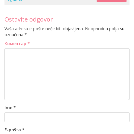
Ostavite odgovor
Vaša adresa e-pošte neće biti objavljena.
Neophodna polja su
označena
*
Коментар
*
Ime
*
E-pošta
*