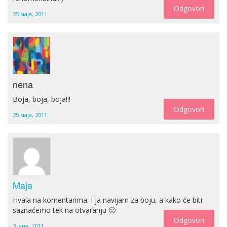
Odgovori
25 маја, 2011
nena
Boja, boja, boja!!!
Odgovori
25 маја, 2011
Maja
Hvala na komentarima. I ja navijam za boju, a kako će biti
saznaćemo tek na otvaranju 🙂
Odgovori
3 јуна, 2011