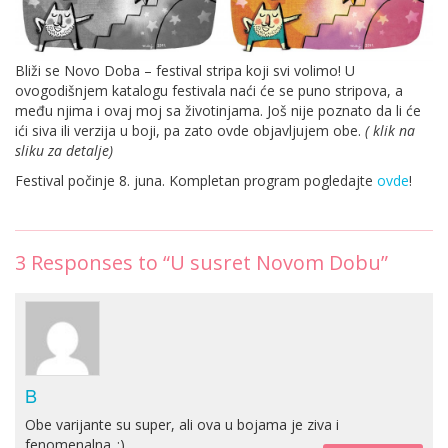
Bliži se Novo Doba – festival stripa koji svi volimo! U
ovogodišnjem katalogu festivala naći će se puno stripova, a
među njima i ovaj moj sa životinjama. Još nije poznato da li će
ići siva ili verzija u boji, pa zato ovde objavljujem obe.
( klik na
sliku za detalje)
Festival počinje 8. juna. Kompletan program pogledajte
ovde
!
3
Responses to “U susret Novom Dobu”
B
Obe varijante su super, ali ova u bojama je ziva i
fenomenalna..:)