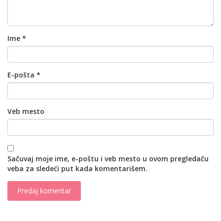
Ime
*
E-pošta
*
Veb mesto
Sačuvaj moje ime, e-poštu i veb mesto u ovom pregledaču
veba za sledeći put kada komentarišem.