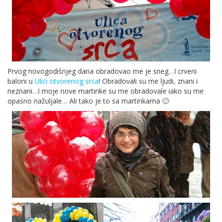
Prvog novogodišnjeg dana obradovao me je sneg…I crveni
baloni u
Ulici otvorenog srca
! Obradovali su me ljudi, znani i
neznani…I moje nove martinke su me obradovale iako su me
opasno nažuljale… Ali tako je to sa martinkama 🙂