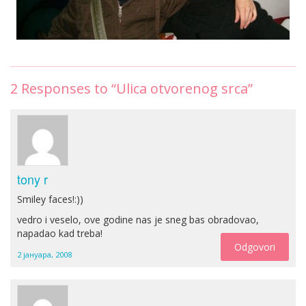
2
Responses to “Ulica otvorenog srca”
tony r
Smiley faces!:))
vedro i veselo, ove godine nas je sneg bas obradovao,
napadao kad treba!
Odgovori
2 јануара, 2008