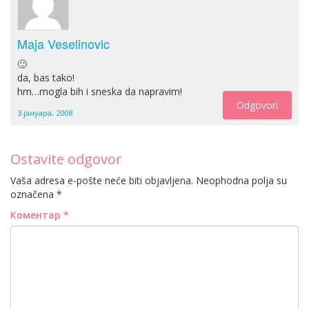
Maja Veselinovic
🙂
da, bas tako!
hm…mogla bih i sneska da napravim!
Odgovori
3 јануара, 2008
Ostavite odgovor
Vaša adresa e-pošte neće biti objavljena.
Neophodna polja su
označena
*
Коментар
*