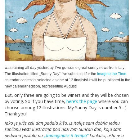
was raining all day yesterday, I’ve got some great sunny news from Italy!
The illustration titled „Sunny Day“ I’ve submitted for the
Imagine the Time
calendar contest is selected as one of 12 finalists! It will be published in the
new calendar edition, representing August!
But, only three are going to be winers and they will be chosen
by voting. So if you have time,
here’s the page
where you can
choose among 12 illustrations. My Sunny Day is number 5 :-).
Thank you!
Iako je juče celi dan padala kiša, iz Italije sam dobila jednu
sunčanu vest! Ilustracija pod nazivom Sunčan dan, koju sam
nedavno poslala na
„Immaginare il tempo“
konkurs, ušla je u