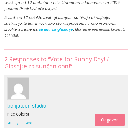
selekciju od 12 najboljih i biće štampana u kalendaru za 2009.
godinu! Predstavljaće avgust.
E sad, od 12 selektovanih glasanjem se biraju tri najbolje
ilustracije. S tim u vezi, ako ste raspoloženi i imate vremena,
izvolite svratite na
stranu za glasanje
.
Moj rad je pod rednim brojem 5
🙂 Hvala!
2
Responses to “Vote for Sunny Day! /
Glasajte za sunčan dan!”
benjatoon studio
nice colors!
Odgovori
28 августа, 2008