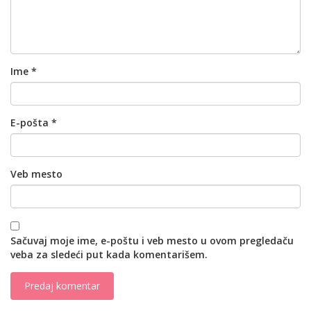
Ime
*
E-pošta
*
Veb mesto
Sačuvaj moje ime, e-poštu i veb mesto u ovom pregledaču
veba za sledeći put kada komentarišem.