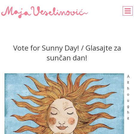
Vote for Sunny Day! / Glasajte za
sunčan dan!
A
lt
h
o
u
g
h
it